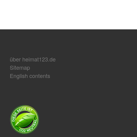
über heimat123.de
Sitemap
English contents