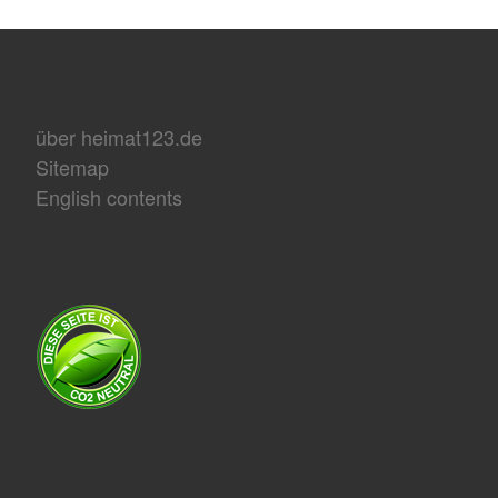
über heimat123.de
Sitemap
English contents