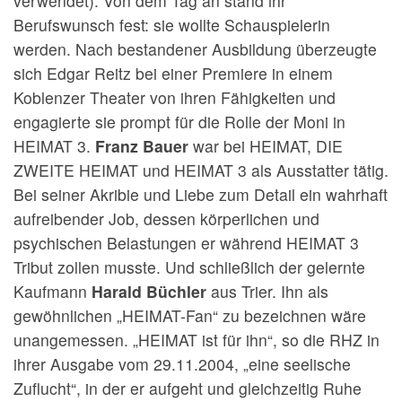
verwendet). Von dem Tag an stand ihr
Berufswunsch fest: sie wollte Schauspielerin
werden. Nach bestandener Ausbildung überzeugte
sich Edgar Reitz bei einer Premiere in einem
Koblenzer Theater von ihren Fähigkeiten und
engagierte sie prompt für die Rolle der Moni in
HEIMAT 3.
Franz Bauer
war bei HEIMAT, DIE
ZWEITE HEIMAT und HEIMAT 3 als Ausstatter tätig.
Bei seiner Akribie und Liebe zum Detail ein wahrhaft
aufreibender Job, dessen körperlichen und
psychischen Belastungen er während HEIMAT 3
Tribut zollen musste. Und schließlich der gelernte
Kaufmann
Harald Büchler
aus Trier. Ihn als
gewöhnlichen „HEIMAT-Fan“ zu bezeichnen wäre
unangemessen. „HEIMAT ist für ihn“, so die RHZ in
ihrer Ausgabe vom 29.11.2004, „eine seelische
Zuflucht“, in der er aufgeht und gleichzeitig Ruhe