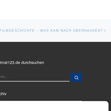
Nä
ISTE
FILMGESCHICHTE – WAS KAM NACH OBERHAUSEN?
imat123.de durchsuchen
UCHE
Suche …
chiv
chiv