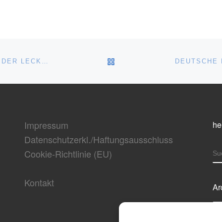
ZURÜCK ZUR BEITRAGSL
10 JAHRE DIE ANDERE HEIMAT (6): KOMPARSE BEI DER LECKSCHMIERKERB
DEUTSCHE 
Impressum
he
Datenschutzerkl./Haftungsausschluss
Cookie-Richtlinie (EU)
S
Kontakt
Ar
Ar