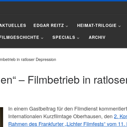
AKTUELLES
EDGAR REITZ
HEIMAT-TRILOGIE
FILMGESCHICHTE
SPECIALS
ARCHIV
mbetrieb in ratloser Depression
n“ – Filmbetrieb in ratlos
In einem Gastbeitrag für den Filmdienst kommentiert
Internationalen Kurzfilmtage Oberhausen, den
2. Ko
Rahmen des Frankfurter „Lichter Filmfests“ vom 11. 