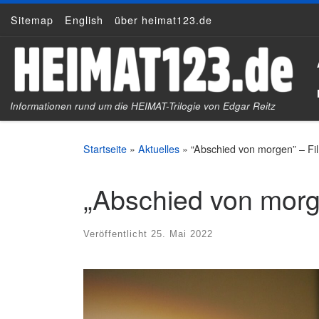
Sitemap
English
über heimat123.de
Zum Inhalt springen
Informationen rund um die HEIMAT-Trilogie von Edgar Reitz
Startseite
»
Aktuelles
»
“Abschied von morgen” – Fil
„Abschied von morge
Veröffentlicht
25. Mai 2022