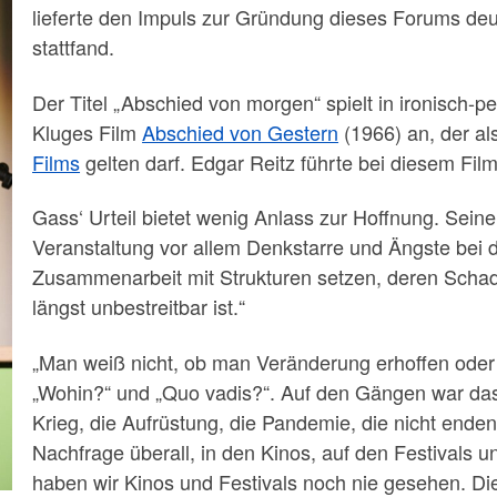
lieferte den Impuls zur Gründung dieses Forums de
stattfand.
Der Titel „Abschied von morgen“ spielt in ironisch-p
Kluges Film
Abschied von Gestern
(1966) an, der al
Films
gelten darf. Edgar Reitz führte bei diesem Fil
Gass‘ Urteil bietet wenig Anlass zur Hoffnung. Seine
Veranstaltung vor allem Denkstarre und Ängste bei 
Zusammenarbeit mit Strukturen setzen, deren Schad
längst unbestreitbar ist.“
„Man weiß nicht, ob man Veränderung erhoffen oder b
„Wohin?“ und „Quo vadis?“. Auf den Gängen war das
Krieg, die Aufrüstung, die Pandemie, die nicht ende
Nachfrage überall, in den Kinos, auf den Festivals und
haben wir Kinos und Festivals noch nie gesehen. Die 