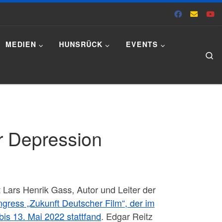
MEDIEN
HUNSRÜCK
EVENTS
Se
er Depression
 Lars Henrik Gass, Autor und Leiter der
ngress „Zukunft Deutscher Film“, der im
bis 13. Mai 2022 stattfand
. Edgar Reitz