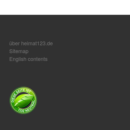
über heimat123.de
Sitemap
English contents