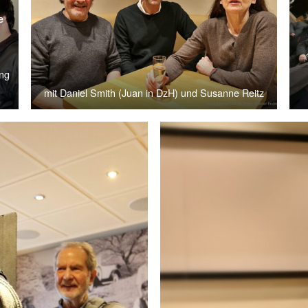
e
m
n
ung
mit Daniel Smith (Juan in DzH) und Susanne Reitz