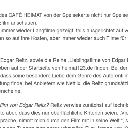
r des CAFÉ HEIMAT von der Speisekarte nicht nur Speis
zfilm anschauen.
er wieder Langfilme gezeigt, teils ausgerichtet auf v
 so auf Ihre Kosten, aber immer wieder auch Filme für 
Edgar Reitz, sowie die Reihe „Lieblingsfilme von Edgar 
 oben auf der Startseite von heimat123.de finden. Bei der
ass seine besondere Liebe dem Genre des Autorenfilms g
g finde, bei Anbietern wie Netflix, die Reitz grundsätzl
erscheine.
Reitz verwies zunächst auf technis
film von Edgar Reitz?
 aber, dass dies nur oberflächliche Kriterien seien. „Viel
prache, nimmt mich durch den Film mit in seine Welt.“, s
 einen Zugang zum anspruchsvollen Film, fernab von Ko