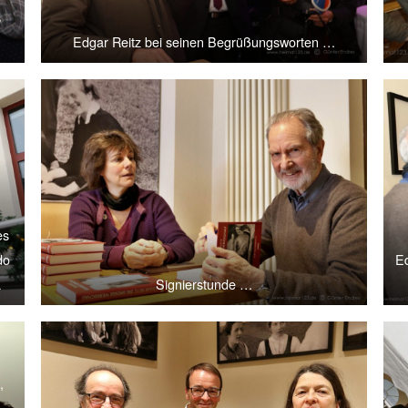
s
Edgar Reitz bei seinen Begrüßungsworten …
es
do
Ed
a
Signierstunde …
,