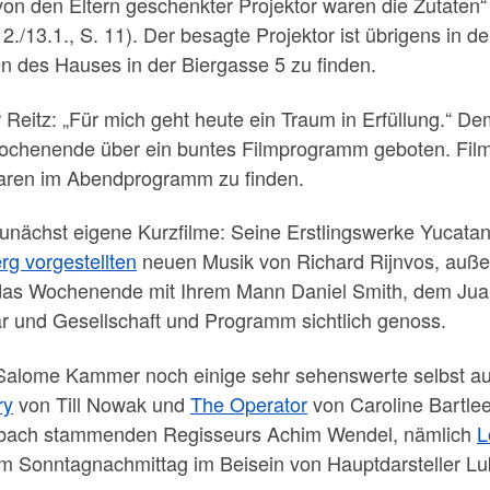
von den Eltern geschenkter Projektor waren die Zutaten“ 
2./13.1., S. 11). Der besagte Projektor ist übrigens in d
 des Hauses in der Biergasse 5 zu finden.
 Reitz: „Für mich geht heute ein Traum in Erfüllung.“
Wochenende über ein buntes Filmprogramm geboten. Film
aren im Abendprogramm zu finden.
nächst eigene Kurzfilme: Seine Erstlingswerke Yucat
rg vorgestellten
neuen Musik von Richard Rijnvos, au
 das Wochenende mit Ihrem Mann Daniel Smith, dem Jua
nd Gesellschaft und Programm sichtlich genoss.
Salome Kammer noch einige sehr sehenswerte selbst aus
ry
von Till Nowak und
The Operator
von Caroline Bartlee
rbach stammenden Regisseurs Achim Wendel, nämlich
L
am Sonntagnachmittag im Beisein von Hauptdarsteller Lu