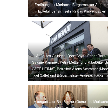
Eröffnung mit Morbachs Bürgermeister Andrea
Hacketal, der sich sehr für das Kino engagiert
Auf gutes Gelingen! Doris Beyer, Edgar Reitz,
Salome Kammer, Petra Mettler und Mitarbeiter d
CAFÉ HEIMAT, Betreiber Alfons Schramer (Mon
del Caffè) und Bürgermeister Andreas Hacketh
Mitorganisator Ralf Becker (Gemeinde Morbach)
Regisseur Achim Wendel, Drehbuchcoautor