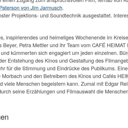
Paterson von Jim Jarmusch
.
ster Projektions- und Soundtechnik ausgestattet. Interess
es, inspirierendes und heimeliges Wochenende im Kreis
Beyer, Petra Mettler und ihr Team vom CAFÉ HEIMAT leis
und kümmerten sich engagiert um jeden einzelnen. Bür
n der Entstehung des Kinos und Gestaltung des Filmangeb
sehr für die Stimmung und Eindrücke des Publikums. Eine
Morbach und den Betreibern des Kinos und Cafés HEIMA
nd viele Menschen begeistern kann. Zumal mit Edgar Reit
 durch seine Erzählungen und Filmauswahl die Menschen 
gen