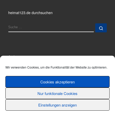
heimat123.de durchsuchen
SUCHE
Such
Archiv
Archiv
Wir verwenden Cookies, um die Funktionalität der Website zu optimieren.
Cookies akzeptieren
Nur funktionale Cookies
© 2001 - 2026
Thomas Hönemann
–
Alle Rechte vorbehalten
Einstellungen anzeigen