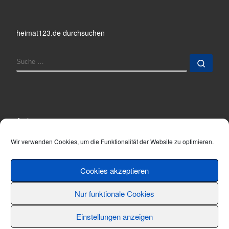
heimat123.de durchsuchen
SUCHE
Such
Archiv
Archiv
Wir verwenden Cookies, um die Funktionalität der Website zu optimieren.
Cookies akzeptieren
Nur funktionale Cookies
© 2001 - 2026
Thomas Hönemann
–
Alle Rechte vorbehalten
Einstellungen anzeigen