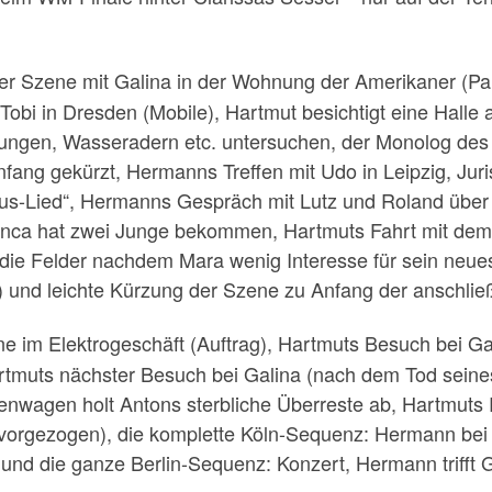
er Szene mit Galina in der Wohnung der Amerikaner (Par
i Tobi in Dresden (Mobile), Hartmut besichtigt eine Hall
ungen, Wasseradern etc. untersuchen, der Monolog des 
ng gekürzt, Hermanns Treffen mit Udo in Leipzig, Juris
tus-Lied“, Hermanns Gespräch mit Lutz und Roland über 
ianca hat zwei Junge bekommen, Hartmuts Fahrt mit dem
 die Felder nachdem Mara wenig Interesse für sein neue
und leichte Kürzung der Szene zu Anfang der anschließ
ene im Elektrogeschäft (Auftrag), Hartmuts Besuch bei Ga
artmuts nächster Besuch bei Galina (nach dem Tod sein
enwagen holt Antons sterbliche Überreste ab, Hartmuts
t vorgezogen), die komplette Köln-Sequenz: Hermann bei
 und die ganze Berlin-Sequenz: Konzert, Hermann trifft