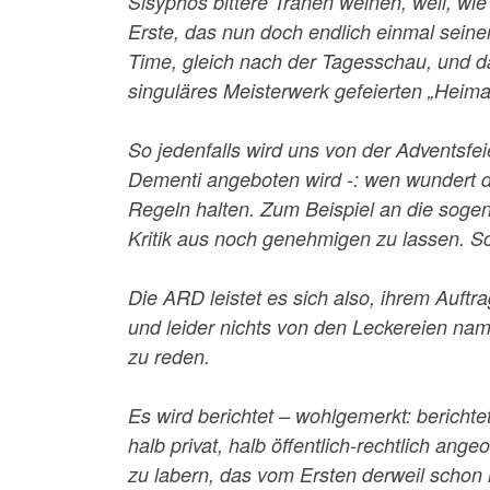
Sisyphos bittere Tränen weinen, weil, wi
Erste, das nun doch endlich einmal sein
Time, gleich nach der Tagesschau, und d
singuläres Meisterwerk gefeierten „Heima
So jedenfalls wird uns von der Adventsfeie
Dementi angeboten wird -: wen wundert da
Regeln halten. Zum Beispiel an die sogena
Kritik aus noch genehmigen zu lassen. Sch
Die ARD leistet es sich also, ihrem Auft
und leider nichts von den Leckereien na
zu reden.
Es wird berichtet – wohlgemerkt: berichte
halb privat, halb öffentlich-rechtlich a
zu labern, das vom Ersten derweil schon m