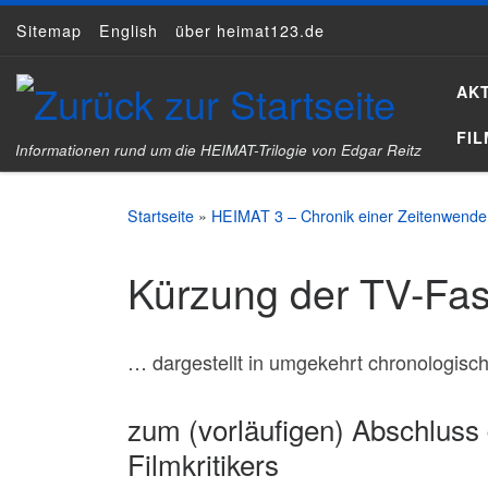
Sitemap
English
über heimat123.de
Zum Inhalt springen
AK
FI
Informationen rund um die HEIMAT-Trilogie von Edgar Reitz
Startseite
»
HEIMAT 3 – Chronik einer Zeitenwende
Kürzung der TV-Fa
… dargestellt in umgekehrt chronologisch
zum (vorläufigen) Abschluss
Filmkritikers