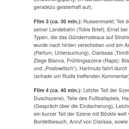
geradezu geisterhaft auf).
Russenmarkt: Teil d
Film 3 (ca. 30 min.):
seiner Landebahn (Tobis Brief), Ernst be
Typen, die das Günderrodeaus auf Strahl
wurde nach hinten verschoben und am Anfa
(Parfum, Untersuchung), Clarissas „Tinni
Ziege Bianca, Frühlingsszene (Raps): B
und „Postowitsch“), Hartmuts fahrt durch
(schade um Rudis treffenden Kommentar) 
Letzter Teil der Sz
Film 4 (ca. 40 min.):
Duschszene), Teile des Fußballspiels, H
(Gespräch über die Einäscherung), Leich
ein kurzer Teil der Szene mit Böckle wei
Bordellbesuch, Anruf von Clarissa, sowie