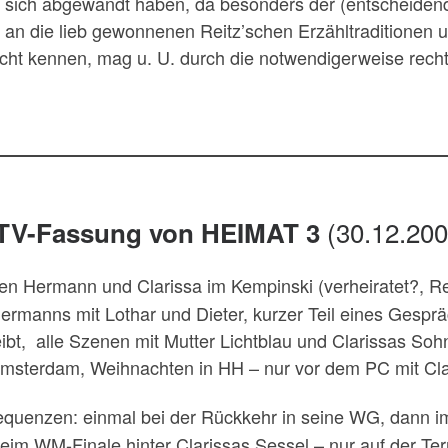
sich abgewandt haben, da besonders der (entscheidende
an die lieb gewonnenen Reitz’schen Erzähltraditionen u
t kennen, mag u. U. durch die notwendigerweise recht 
(30.12.200
 TV-Fassung von HEIMAT 3
n Hermann und Clarissa im Kempinski (verheiratet?, 
Hermanns mit Lothar und Dieter, kurzer Teil eines Gespr
reibt, alle Szenen mit Mutter Lichtblau und Clarissas So
Amsterdam, Weihnachten in HH – nur vor dem PC mit Clari
quenzen: einmal bei der Rückkehr in seine WG, dann im 
im WM-Finale hinter Clarissas Sessel – nur auf der Ter