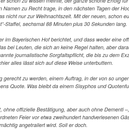
e er schon zu wissen meinte, der ganze schöne Erfolg fü
en Namen zu Recht trage, in den nächsten Tagen der Hoc
as nicht nur zur Weihnachtszeit. Mit der neuen, schon 
t“-Staffel, sechsmal 88 Minuten plus 30 Sekunden lang.
r im Bayerischen Hof berichtet, und dass weder eine offiz
s bei Leuten, die sich an keine Regel halten, aber dara
nnte journalistische Sorgfaltspflicht, die bis zu dem Exz
ier alles lässt sich auf diese Weise unterbuttern.
rag gerecht zu werden, einem Auftrag, in der von so ung
mens Quote. Was bleibt da einem Sisyphos und Quotenfuz
t, ohne offizielle Bestätigung, aber auch ohne Dementi 
ngeordneten Feier vor etwa zweihundert handverlesenen 
ächtig angetrailert wird. Soll er doch.