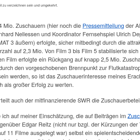
il zu verzeichnen sein und umgekehrt.
4 Mio. Zuschauern (hier noch die
Pressemitteilung
der A
hard Nellessen und Koordinator Fernsehspiel Ulrich Dep
AT 3 äußern) erfolgte, sicher mitbedingt durch die attr
ahl auf 2,3 Mio. Von Film 3 bis Film 5 stabilisierte sic
n Film erfolgte ein Rückgang auf knapp 2,5 Mio. Zuscha
durch den vorgeschobenen Brennpunkt zur Flutkatastro
 sein werden, so ist das Zuschauerinteresse meines Era
als großer Erfolg zu werten.
teilt auch der mitfinanzierende SWR die Zuschauerbeteil
 ich auf meiner Einschätzung, die auf Beiträgen im
Zusc
gegenüber Edgar Reitz (nicht nur bzgl. der Kürzungen de
 auf 11 Filme ausgelegt war) selbst ein spielentscheid