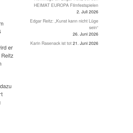
HEIMAT EUROPA Filmfestspielen
2. Juli 2026
Edgar Reitz: „Kunst kann nicht Lüge
lm
sein“
6
26. Juni 2026
Karin Rasenack ist tot
21. Juni 2026
ird er
 Reitz
n
 dazu
rt
g