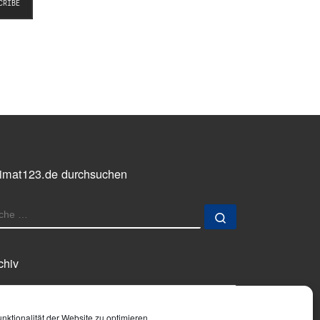
imat123.de durchsuchen
UCHE
Suche …
chiv
chiv
ktionalität der Website zu optimieren.