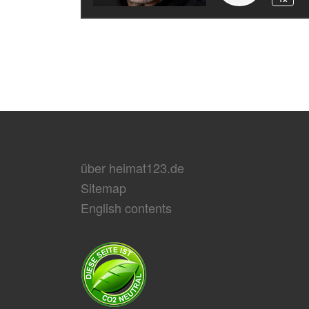
über heimat123.de
Sitemap
English contents