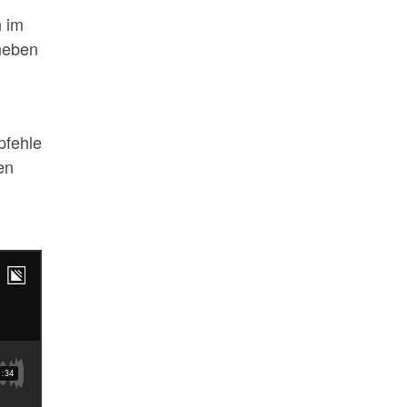
h im
(neben
pfehle
en