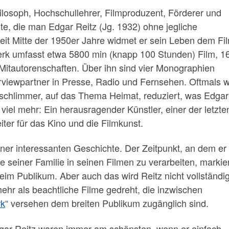
hilosoph, Hochschullehrer, Filmproduzent, Förderer und
ute, die man Edgar Reitz (Jg. 1932) ohne jegliche
eit Mitte der 1950er Jahre widmet er sein Leben dem Fi
erk umfasst etwa 5800 min (knapp 100 Stunden) Film, 1
Mitautorenschaften. Über ihn sind vier Monographien
nterviewpartner in Presse, Radio und Fernsehen. Oftmals w
 schlimmer, auf das Thema Heimat, reduziert, was Edgar
 viel mehr: Ein herausragender Künstler, einer der letzte
iter für das Kino und die Filmkunst.
einer interessanten Geschichte. Der Zeitpunkt, an dem er
 seiner Familie in seinen Filmen zu verarbeiten, markie
im Publikum. Aber auch das wird Reitz nicht vollständi
hr als beachtliche Filme gedreht, die inzwischen
rk
“ versehen dem breiten Publikum zugänglich sind.
ar Reitz waren immer am schönsten, wenn er einfach