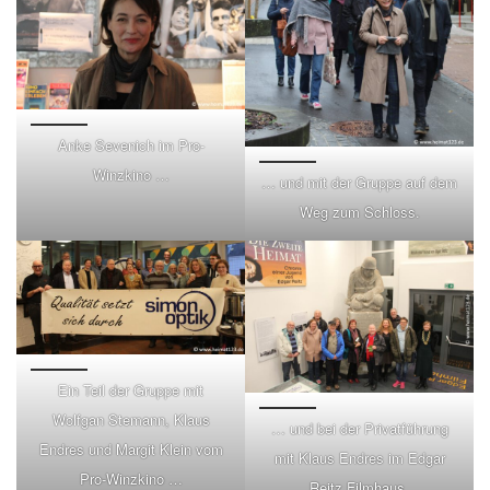
Anke Sevenich im Pro-
Winzkino …
… und mit der Gruppe auf dem
Weg zum Schloss.
Ein Teil der Gruppe mit
Wolfgan Stemann, Klaus
… und bei der Privatführung
Endres und Margit Klein vom
mit Klaus Endres im Edgar
Pro-Winzkino …
Reitz Filmhaus.