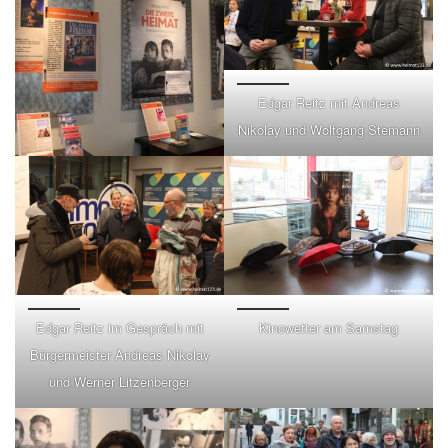
Edgar Reitz mit Andreas
Nikolay und Wolfgang Stemann
Edgar Reitz im Gespräch mit
Kinowetter am Samstag
Bürgermeister Andreas Nikolay
und Werner Litzenberger