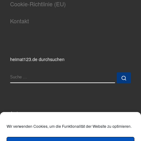
Cookie-Richtlinie (EU)
Kontakt
heimat123.de durchsuchen
SUCHE
Such
Archiv
Archiv
Wir verwenden Cookies, um die Funktionalität der Website zu optimieren.