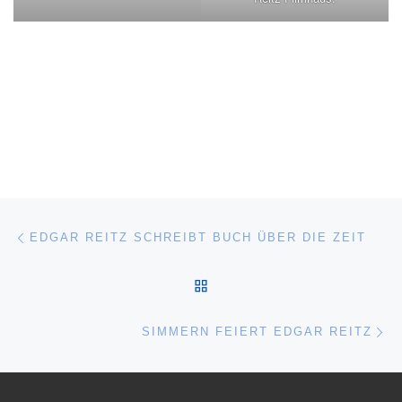
Beitragsnavigation
Vorheriger Beitrag
EDGAR REITZ SCHREIBT BUCH ÜBER DIE ZEIT
ZURÜCK ZUR BEITRAGSL
Nä
SIMMERN FEIERT EDGAR REITZ