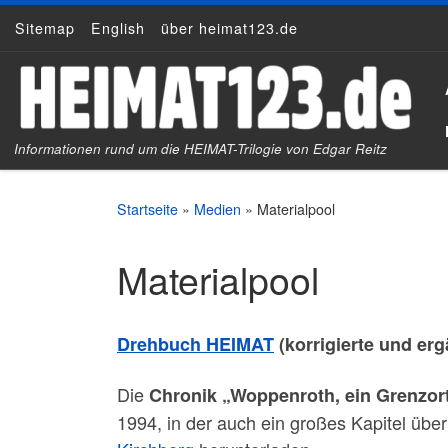
Sitemap
English
über heimat123.de
Zum Inhalt springen
Informationen rund um die HEIMAT-Trilogie von Edgar Reitz
Startseite
»
Medien
»
Materialpool
Materialpool
Drehbuch HEIMAT
(korrigierte und erg
Die
Chronik „Woppenroth, ein Grenzort
1994, in der auch ein großes Kapitel übe