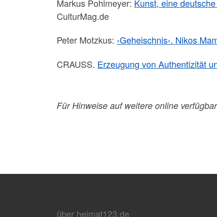
Markus Pohlmeyer:
Kunst, eine deutsche
CulturMag.de
Peter Motzkus:
›Geheischnis‹. Nikos Ma
CRAUSS.
Erzeugung von Authentizität un
Für Hinweise auf weitere online verfügbar
über heimat123.de