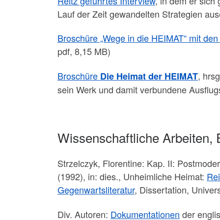
Reitz geführtes Interview
, in dem er sich
Lauf der Zeit gewandelten Strategien aus
Broschüre „Wege in die HEIMAT“ mit den
pdf, 8,15 MB)
Broschüre
, hrs
Die Heimat der HEIMAT
sein Werk und damit verbundene Ausflugszi
Wissenschaftliche Arbeiten,
Strzelczyk, Florentine: Kap. II: Postm
(1992), in: dies., Unheimliche Heimat:
Rei
Gegenwartsliteratur
, Dissertation, Univer
Div. Autoren:
Dokumentationen
der engli