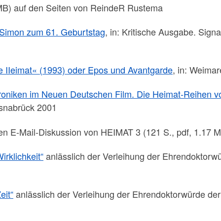
 MB) auf den Seiten von ReindeR Rustema
 Simon zum 61. Geburtstag
, in: Kritische Ausgabe. Sign
te IIeimat« (1993) oder Epos und Avantgarde
, in: Weimar
roniken im Neuen Deutschen Film. Die Heimat-Reihen vo
Osnabrück 2001
n E-Mail-Diskussion von HEIMAT 3 (121 S., pdf, 1.17 
irklichkeit“
anlässlich der Verleihung der Ehrendoktorwü
eit“
anlässlich der Verleihung der Ehrendoktorwürde der Un