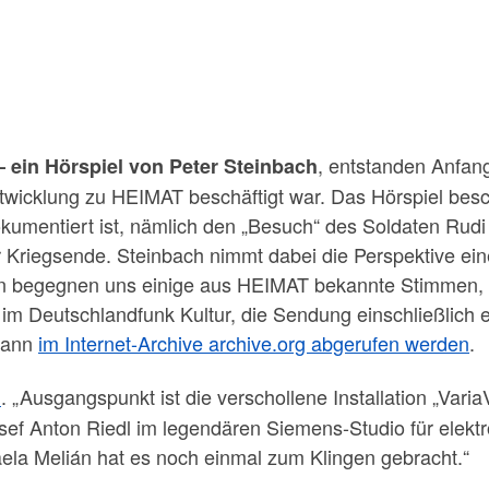
, entstanden Anfan
 ein Hörspiel von Peter Steinbach
ntwicklung zu HEIMAT beschäftigt war. Das Hörspiel besc
kumentiert ist, nämlich den „Besuch“ des Soldaten Rudi
r Kriegsende. Steinbach nimmt dabei die Perspektive ei
llen begegnen uns einige aus HEIMAT bekannte Stimmen
im Deutschlandfunk Kultur, die Sendung einschließlich 
 kann
im Internet-Archive archive.org abgerufen werden
.
. „Ausgangspunkt ist die verschollene Installation „Varia
n
ef Anton Riedl im legendären Siemens-Studio für elektr
la Melián hat es noch einmal zum Klingen gebracht.“