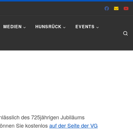
MEDIEN
HUNSRÜCK
EVENTS
Se
lässlich des 725jährigen Jubiläums
 können Sie kostenlos
auf der Seite der VG