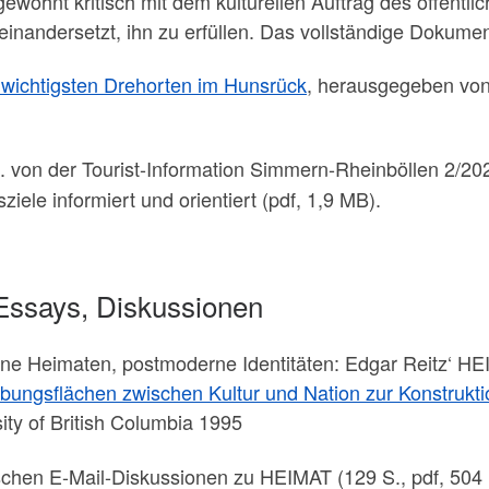
 gewohnt kritisch mit dem kulturellen Auftrag des öffentl
einandersetzt, ihn zu erfüllen. Das vollständige Dokume
 wichtigsten Drehorten im Hunsrück
, herausgegeben von 
g. von der Tourist-Information Simmern-Rheinböllen 2/202
ele informiert und orientiert (pdf, 1,9 MB).
 Essays, Diskussionen
oderne Heimaten, postmoderne Identitäten: Edgar Reitz
bungsflächen zwischen Kultur und Nation zur Konstrukt
sity of British Columbia 1995
schen E-Mail-Diskussionen zu HEIMAT (129 S., pdf, 504