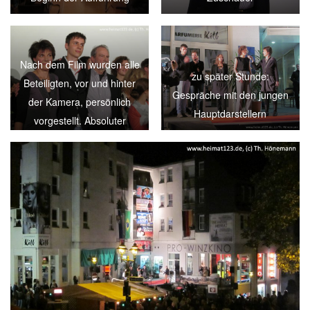
Nach dem Film wurden alle
zu später Stunde:
Beteiligten, vor und hinter
Gespräche mit den jungen
der Kamera, persönlich
Hauptdarstellern
vorgestellt. Absoluter
Höhepunkt: Jan Schneider.