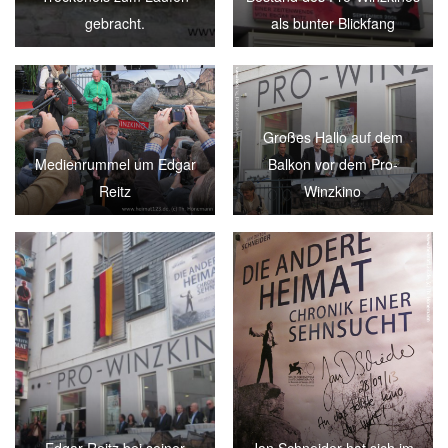
gebracht.
als bunter Blickfang
Großes Hallo auf dem
Medienrummel um Edgar
Balkon vor dem Pro-
Reitz
Winzkino