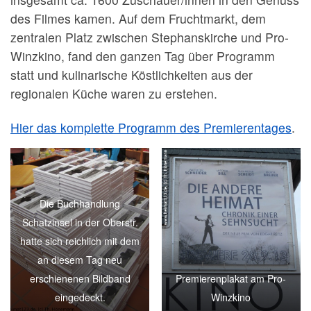
des Filmes kamen. Auf dem Fruchtmarkt, dem
zentralen Platz zwischen Stephanskirche und Pro-
Winzkino, fand den ganzen Tag über Programm
statt und kulinarische Köstlichkeiten aus der
regionalen Küche waren zu erstehen.
Hier das komplette Programm des Premierentages
.
Die Buchhandlung
Schatzinsel in der Oberstr.
hatte sich reichlich mit dem
an diesem Tag neu
erschienenen Bildband
Premierenplakat am Pro-
eingedeckt.
Winzkino