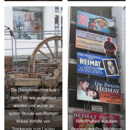
Die Dampfmaschine aus
dem Film war aufgebaut
worden und wurde zu
später Stunde von Rüdiger
Kriese mithilfe von
Reitz-Plakate aus dem
Trockeneis zum Laufen
Bestand des Pro-Winzkinos