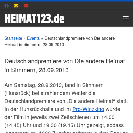
Zum Inhalt springen
Me
Startseite
»
Events
»
Deutschlandpremiere von Die andere
Heimat in Simmern, 28.09.2013
Deutschlandpremiere von Die andere Heimat
in Simmern, 28.09.2013
Am Samstag, 28.9.2013, fand in Simmern
(Hunsrück) bei strahlendem Wetter die
Deutschlandpremiere von „Die andere Heimat“ statt.
In der Hunsrückhalle und im
Pro-Winzkino
wurde
der Film in jeweils zwei Zeitschienen um 14.00
(14.45) Uhr und 19.30 (19.45) Uhr gezeigt, sodass
insgesamt ca. 1600 Zuschauer/innen in den Genuss