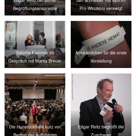
Edgar Reitz bei seiner
Jan Schneider hat sich im
Begrüßungsansprache
Pro-Winzkino verewigt
Salome Kammer im
Armbändchen für die erste
Gespräch mit Marita Breuer
Vorstellung
Die Hunsrückhalle kurz vor
Edgar Reitz begrüßt die
Beginn der Aufführung
Zuschauer