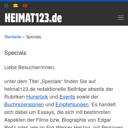
Zum Inhalt springen
Me
Startseite
»
Specials
Specials
Liebe Besucher/innen,
unter dem Titel „Specials“ finden Sie auf
heimat123.de redaktionelle Beiträge abseits der
Rubriken
Hunsrück
und
Events
sowie der
Buchrezensionen
und
Empfehlungen
. Es handelt
sich dabei um Essays, die sich mit bestimmten
Aspekten der Filme bzw. Biographie von Edgar
Reitz oder, wie im Fall Werner Herzog, mit Personen