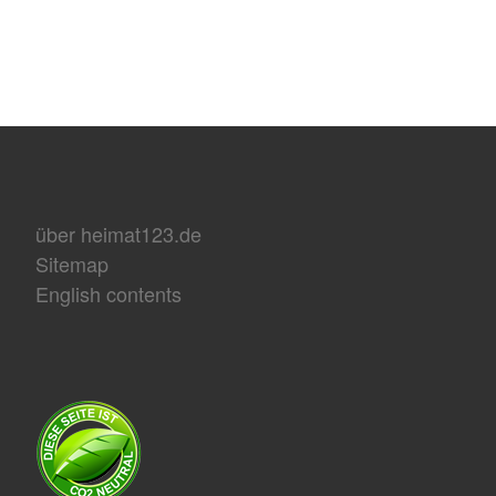
über heimat123.de
Sitemap
English contents