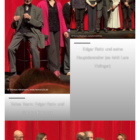
Edgar Reitz und seine
Hauptdarsteller (es fehlt Lars
Eidinger)
Tolles Team: Edgar Reitz und
Salome Kammer