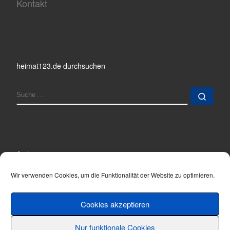
Kontakt
heimat123.de durchsuchen
SUCHE
Such
Archiv
Archiv
Wir verwenden Cookies, um die Funktionalität der Website zu optimieren.
Cookies akzeptieren
Nur funktionale Cookies