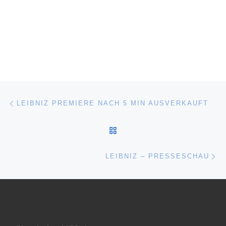
Beitragsnavigation
Vorheriger Beitrag
LEIBNIZ PREMIERE NACH 5 MIN AUSVERKAUFT
ZURÜCK ZUR BEITRAGSL
Nä
LEIBNIZ – PRESSESCHAU