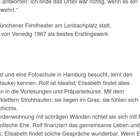
ntworten: Ich finde das Urteil war richtig, wenn es ein
wehrt.“
ünchener Filmtheater am Lenbachplatz statt.
 von Venedig 1967 als bestes Erstlingswerk
 ist und eine Fotoschule in Hamburg besucht, lernt den
ke) kennen. Rolf ist Idealist; Elisabeth findet alles
ihn in die Vorlesungen und Präparierkurse. Mit dem
klettern Stroh­haufen; sie liegen im Gras; sie fühlen sich
hichte.
ardenwohnung mit schrä­gen Wänden richtet sie sich mit
ntische Ehe. Rolf finanziert das gemeinsame Leben und
ck; Elisabeth findet solche Gespräche wunderbar. Wenn 