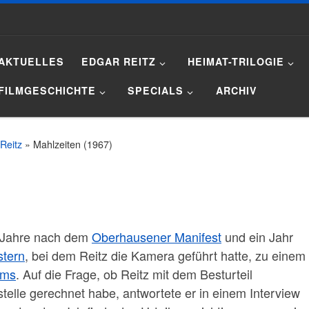
AKTUELLES
EDGAR REITZ
HEIMAT-TRILOGIE
FILMGESCHICHTE
SPECIALS
ARCHIV
Reitz
»
Mahlzeiten (1967)
nf Jahre nach dem
Oberhausener Manife
st
und ein Jahr
stern
, bei dem Reitz die Kamera geführt hatte, zu einem
lms
. Auf die Frage, ob Reitz mit dem Besturteil
telle gerechnet habe, antwortete er in einem Interview