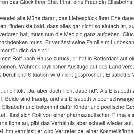
n das Glück ihrer Ehe. Irina, eine Freundin Elisabeths,
wendet alle Mühe daran, das Liebesglück ihrer Ehe dauer
, finden sie bald, dass alles gar nicht so einfach ist, zu
 ver­loren hat, muss nun die Medizin ganz aufgeben. Glück
es nachdenken muss. Er verlässt seine Familie mit unbe­ka
mmer für dich da sind“.
mmt Rolf nach Hause zurück, er hat in Rotterdam auf eine
önnen. Während idyllischer Ausflüge auf das Land versuc
erufliche Situation wird nicht gesprochen; Elisabeths Va
, und Rolf: „Ja, aber doch nicht dauernd“. Als Elisabeth 
ff. Beide sind traurig, und als Elisabeth wieder schwange
zu Elisabeth und bekommt dafür Kinder und poetische G
et, lässt sich Rolf von einer pharmazeutischen Firma als
 Ilona an, gibt das Verhältnis aber schnell wieder auf. 
 ihm ver­misst; er wird Vertreter bei einer Kosmetikfirma