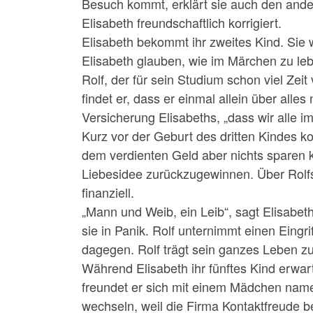
Besuch kommt, erklärt sie auch den andere
Elisabeth freundschaft­lich korrigiert.
Elisabeth bekommt ihr zweites Kind. Sie 
Elisabeth glauben, wie im Märchen zu leben
Rolf, der für sein Studium schon viel Zeit
findet er, dass er einmal allein über all
Versicherung Elisa­beths, „dass wir alle i
Kurz vor der Geburt des dritten Kindes ko
dem verdienten Geld aber nichts sparen k
Liebesidee zurückzugewinnen. Über Rolfs b
finanziell.
„Mann und Weib, ein Leib“, sagt Elisabeth
sie in Panik. Rolf unternimmt einen Eingri
dagegen. Rolf trägt sein ganzes Leben 
Während Elisabeth ihr fünftes Kind erwart
freundet er sich mit einem Mädchen namens
wechseln, weil die Firma Kontaktfreude bei