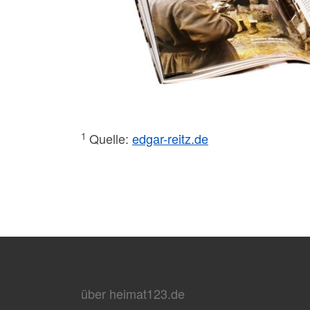
1
Quelle:
edgar-reitz.de
über heimat123.de