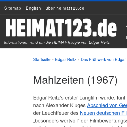
Sitemap
English
über heimat123.de
Zum Inhalt springen
Informationen rund um die HEIMAT-Trilogie von Edgar Reitz
Startseite
»
Edgar Reitz
»
Das Frühwerk von Edgar 
Mahlzeiten (1967)
Edgar Reitz’s erster Langfilm wurde, fü
nach Alexander Kluges
Abschied von Ge
der Leuchtfeuer des
Neuen deutschen Fi
„besonders wertvoll“ der Filmbewertungss