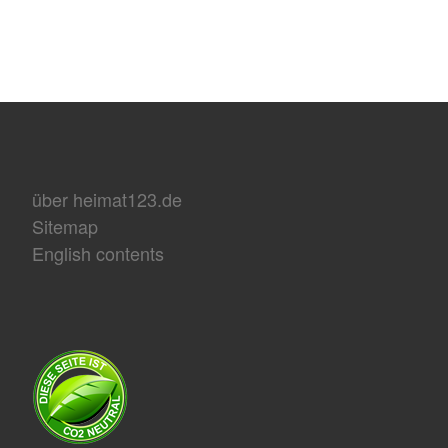
über heimat123.de
Sitemap
English contents