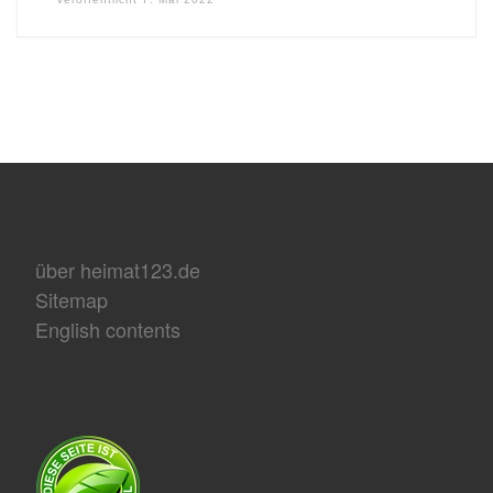
über heimat123.de
Sitemap
English contents