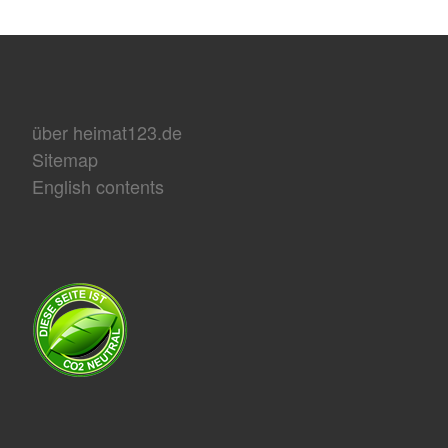
über heimat123.de
Sitemap
English contents