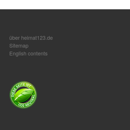
über heimat123.de
Sitemap
English contents