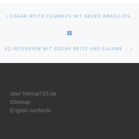
Beitragsnavigation
Vorheriger Beitrag
EDGAR REITZ FILMHAUS MIT NEUER BRASILIEN-AUSSTELLUNG
ZURÜCK ZUR BEITRAGSL
Nä
SZ-INTERVIEW MIT EDGAR REITZ UND SALOME KAMMER
über heimat123.de
Sitemap
English contents