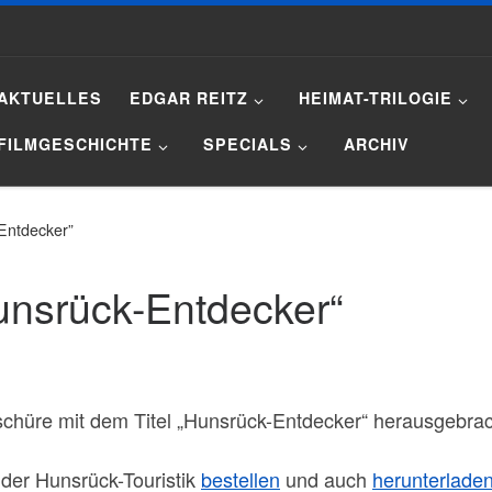
AKTUELLES
EDGAR REITZ
HEIMAT-TRILOGIE
FILMGESCHICHTE
SPECIALS
ARCHIV
Entdecker”
nsrück-Entdecker“
oschüre mit dem Titel „Hunsrück-Entdecker“ herausgebra
 der Hunsrück-Touristik
bestellen
und auch
herunterlade