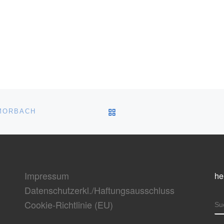
ZURÜCK ZUR BEITRAGSL
 MORBACH
Impressum
he
Datenschutzerkl./Haftungsausschluss
Cookie-Richtlinie (EU)
S