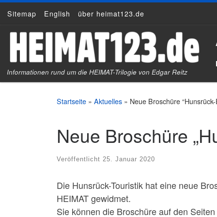
Sitemap
English
über heimat123.de
Zum Inhalt springen
Informationen rund um die HEIMAT-Trilogie von Edgar Reitz
Startseite
»
Aktuelles
»
Neue Broschüre “Hunsrück-
Neue Broschüre „Hu
Veröffentlicht
25. Januar 2020
Die Hunsrück-Touristik hat eine neue Br
HEIMAT gewidmet.
Sie können die Broschüre auf den Seiten