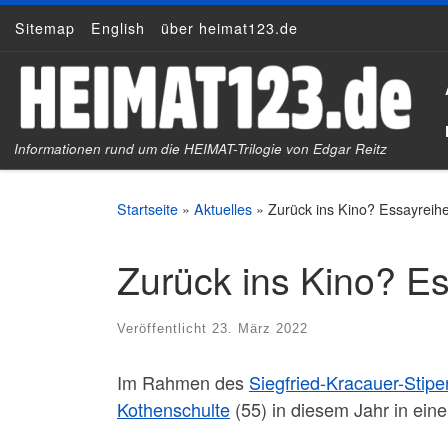
Sitemap
English
über heimat123.de
Zum Inhalt springen
Informationen rund um die HEIMAT-Trilogie von Edgar Reitz
Startseite
»
Aktuelles
»
Zurück ins Kino? Essayreihe 
Zurück ins Kino? Ess
Veröffentlicht
23. März 2022
Im Rahmen des
Siegfried-Kracauer-Stip
Kothenschulte
(55) in diesem Jahr in ein