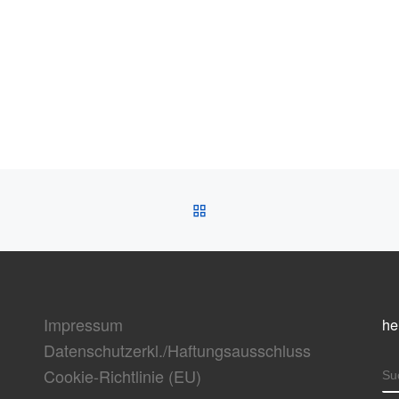
ZURÜCK ZUR BEITRAGSL
Impressum
he
Datenschutzerkl./Haftungsausschluss
Cookie-Richtlinie (EU)
S