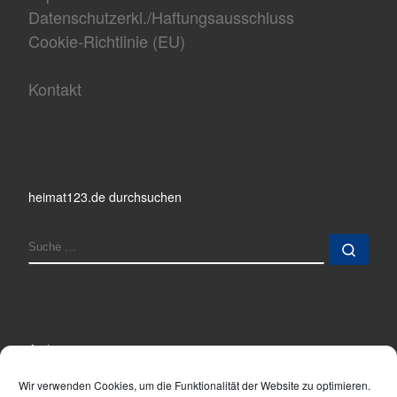
Datenschutzerkl./Haftungsausschluss
Cookie-Richtlinie (EU)
Kontakt
heimat123.de durchsuchen
SUCHE
Such
Archiv
Archiv
Wir verwenden Cookies, um die Funktionalität der Website zu optimieren.