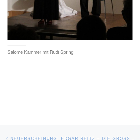
Salome Kammer mit Rudi Spring
Beitragsnavigation
Vorheriger Beitrag
NEUERSCHEINUNG: EDGAR REITZ – DIE GROSSE WERKSCHAU. EIN HANDBUCH