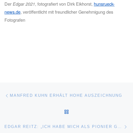
Der
Edgar 2021
, fotografiert von Dirk Eikhorst,
hunsrueck-
news.de
, veröffentlicht mit freundlicher Genehmigung des
Fotografen
Beitragsnavigation
Vorheriger Beitrag
MANFRED KUHN ERHÄLT HOHE AUSZEICHNUNG
ZURÜCK ZUR BEITRAGSL
Nä
EDGAR REITZ: „ICH HABE MICH ALS PIONIER GEFÜHLT“