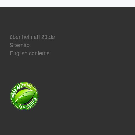
über heimat123.de
Sitemap
English contents