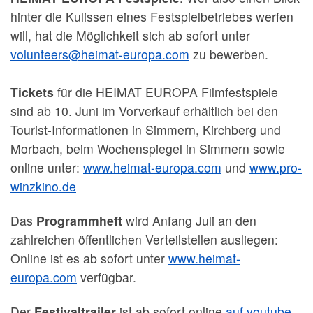
hinter die Kulissen eines Festspielbetriebes werfen
will, hat die Möglichkeit sich ab sofort unter
volunteers@heimat-europa.com
zu bewerben.
Tickets
für die HEIMAT EUROPA Filmfestspiele
sind ab 10. Juni im Vorverkauf erhältlich bei den
Tourist-Informationen in Simmern, Kirchberg und
Morbach, beim Wochenspiegel in Simmern sowie
online unter:
www.heimat-europa.com
und
www.pro-
winzkino.de
Das
Programmheft
wird Anfang Juli an den
zahlreichen öffentlichen Verteilstellen ausliegen:
Online ist es ab sofort unter
www.heimat-
europa.com
verfügbar.
Der
Festivaltrailer
ist ab sofort online
auf youtube