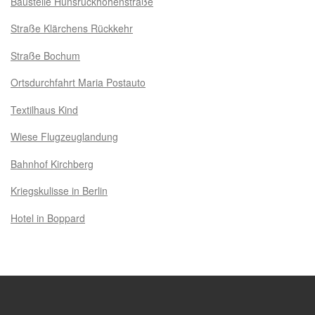
Baustelle Hunsrückhöhenstraße
Straße Klärchens Rückkehr
Straße Bochum
Ortsdurchfahrt Maria Postauto
Textilhaus Kind
Wiese Flugzeuglandung
Bahnhof Kirchberg
Kriegskulisse in Berlin
Hotel in Boppard