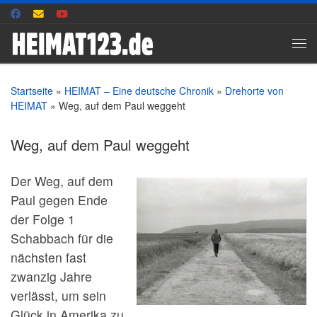
Zum Inhalt springen
Me
Startseite
»
HEIMAT – Eine deutsche Chronik
»
Drehorte von
HEIMAT
»
Weg, auf dem Paul weggeht
Weg, auf dem Paul weggeht
Der Weg, auf dem
Paul gegen Ende
der Folge 1
Schabbach für die
nächsten fast
zwanzig Jahre
verlässt, um sein
Glück in Amerika zu