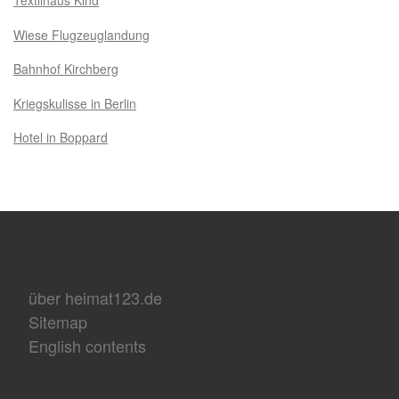
Textilhaus Kind
Wiese Flugzeuglandung
Bahnhof Kirchberg
Kriegskulisse in Berlin
Hotel in Boppard
über heimat123.de
Sitemap
English contents