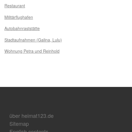
Restaurant
Militärflughafen
Autobahnraststätte
Stadtaufnahmen (Galina, Lulu)
Wohnung Petra und Reinhold
über heimat123.de
Sitemap
English contents