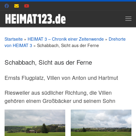
Zum Inhalt springen
Me
Startseite
»
HEIMAT 3 – Chronik einer Zeitenwende
»
Drehorte
von HEIMAT 3
»
Schabbach, Sicht aus der Ferne
Schabbach, Sicht aus der Ferne
Ernsts Flugplatz, Villen von Anton und Hartmut
Riesweiler aus südlicher Richtung, die Villen
gehören einem Großbäcker und seinem Sohn