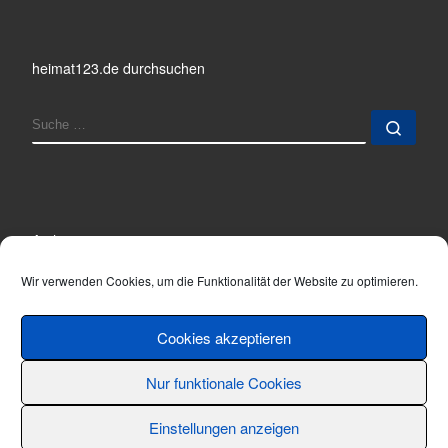
heimat123.de durchsuchen
SUCHE
Such
Archiv
Archiv
Wir verwenden Cookies, um die Funktionalität der Website zu optimieren.
Cookies akzeptieren
Nur funktionale Cookies
© 2001 - 2026
Thomas Hönemann
–
Alle Rechte vorbehalten
Einstellungen anzeigen