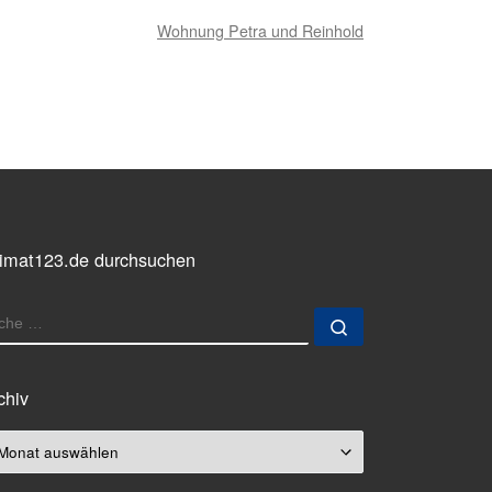
Wohnung Petra und Reinhold
imat123.de durchsuchen
UCHE
Suche …
chiv
chiv