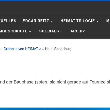
TUELLES
EDGAR REITZ
HEIMAT-TRILOGIE
M
LMGESCHICHTE
SPECIALS
ARCHIV
»
Drehorte von HEIMAT 3
»
Hotel Schönburg
d der Bauphase (sofern sie nicht gerade auf Tournee s