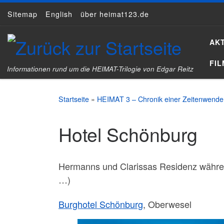
Sitemap
English
über heimat123.de
Zum Inhalt springen
AK
FI
Informationen rund um die HEIMAT-Trilogie von Edgar Reitz
Startseite
»
HEIMAT 3 – Chronik einer Zeitenwende
Hotel Schönburg
Hermanns und Clarissas Residenz währen
…)
Burghotel Schönburg
, Oberwesel