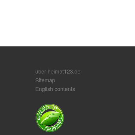
über heimat123.de
Sitemap
English contents