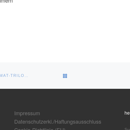
immern
ZURÜCK ZUR BEITRAGSL
VERGLEICH DER DREI GESAMTEDITIONEN DER HEIMAT-TRILOGIE
Impressum
he
Datenschutzerkl./Haftungsausschluss
Cookie-Richtlinie (EU)
S