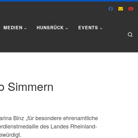
MEDIEN
HUNSRÜCK
EVENTS
Se
no Simmern
harina Binz „für besondere ehrenamtliche
Verdienstmedaille des Landes Rheinland-
ewürdigt.