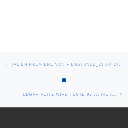
Beitragsnavigation
Vorheriger Beitrag
ITALIEN-PREMIERE VON FILMSTUNDE_23 AM 24.11.
ZURÜCK ZUR BEITRAGSL
Nä
EDGAR REITZ WIRD HEUTE 92 JAHRE ALT