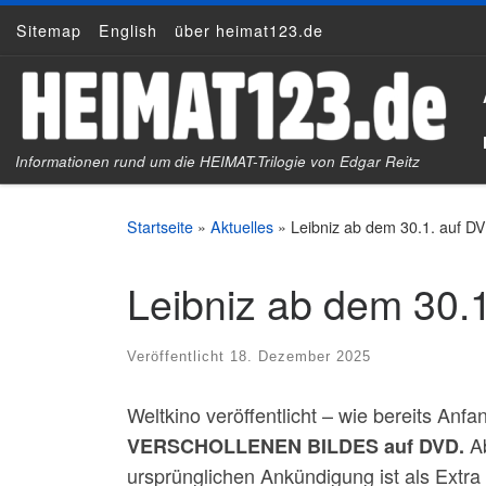
Sitemap
English
über heimat123.de
Zum Inhalt springen
Informationen rund um die HEIMAT-Trilogie von Edgar Reitz
Startseite
»
Aktuelles
»
Leibniz ab dem 30.1. auf DV
Leibniz ab dem 30.1
Veröffentlicht
18. Dezember 2025
Weltkino veröffentlicht – wie bereits Anf
Ab
VERSCHOLLENEN BILDES auf DVD.
ursprünglichen Ankündigung ist als Extr