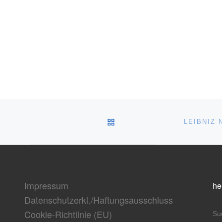
ZURÜCK ZUR BEITRAGSL
LEIBNIZ
Impressum
he
Datenschutzerkl./Haftungsausschluss
Cookie-Richtlinie (EU)
S