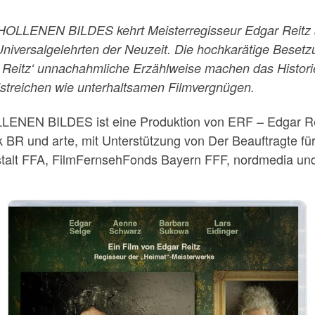
LENEN BILDES kehrt Meisterregisseur Edgar Reitz au
 Universalgelehrten der Neuzeit. Die hochkarätige Bese
 Reitz‘ unnachahmliche Erzählweise machen das Histori
eistreichen wie unterhaltsamen Filmvergnügen.
N BILDES ist eine Produktion von ERF – Edgar Reitz
k BR und arte, mit Unterstützung von Der Beauftragte f
stalt FFA, FilmFernsehFonds Bayern FFF, nordmedia und