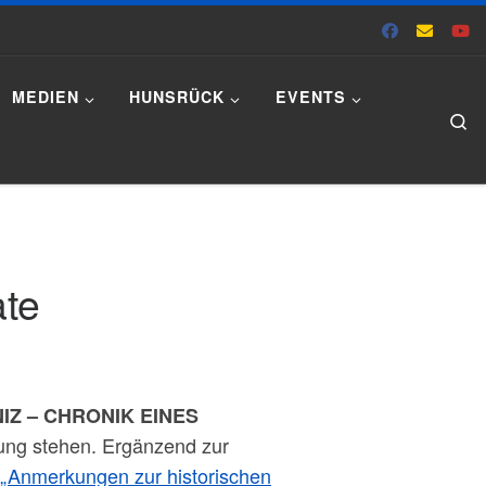
MEDIEN
HUNSRÜCK
EVENTS
Se
ate
NIZ – CHRONIK EINES
gung stehen. Ergänzend zur
„Anmerkungen zur historischen