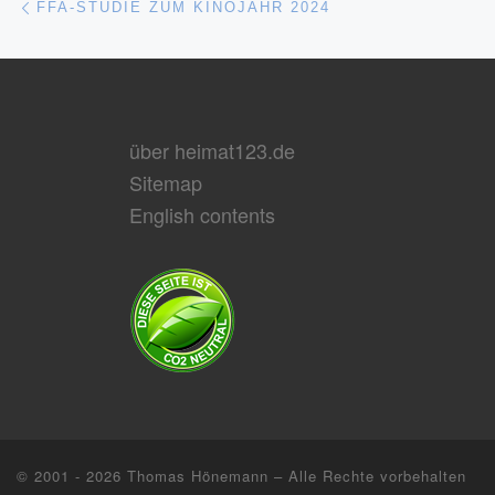
FFA-STUDIE ZUM KINOJAHR 2024
über heimat123.de
Sitemap
English contents
© 2001 - 2026
Thomas Hönemann
–
Alle Rechte vorbehalten