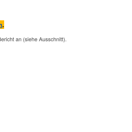
m
.
richt an (siehe Ausschnitt).