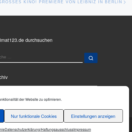
ISTE
GROSSES KINO! PREMIERE VON LEIBNIZ IN BERLIN
imat123.de durchsuchen
UCHE
Suche …
chiv
chiv
ktionalität der Website zu optimieren.
Nur funktionale Cookies
Einstellungen anzeigen
nie
Datenschutzerklärung/Haftungsausschluss
Impressum