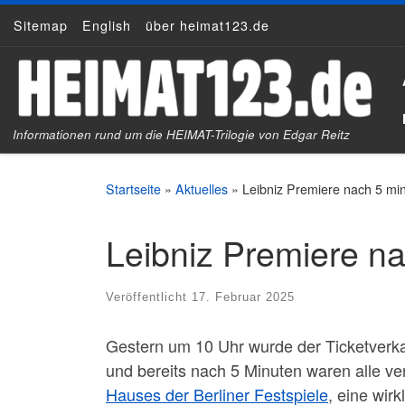
Sitemap
English
über heimat123.de
Zum Inhalt springen
Informationen rund um die HEIMAT-Trilogie von Edgar Reitz
Startseite
»
Aktuelles
»
Leibniz Premiere nach 5 min
Leibniz Premiere na
Veröffentlicht
17. Februar 2025
Gestern um 10 Uhr wurde der Ticketverka
und bereits nach 5 Minuten waren alle ve
Hauses der Berliner Festspiele
, eine wir