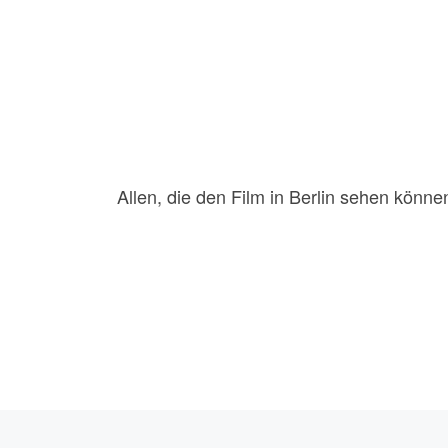
Allen, die den Film in Berlin sehen könne
Beitragsnavigation
Vorheriger Beitrag