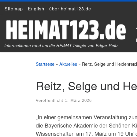
Sitemap
English
über heimat123.de
Zum Inhalt springen
Informationen rund um die HEIMAT-Trilogie von Edgar Reitz
Startseite
»
Aktuelles
»
Reitz, Selge und Heidenrei
Reitz, Selge und H
Veröffentlicht
1. März 2026
„In einer gemeinsamen Veranstaltung zu
die Bayerische Akademie der Schönen K
Wissenschaften am 17. März um 19 Uhr d