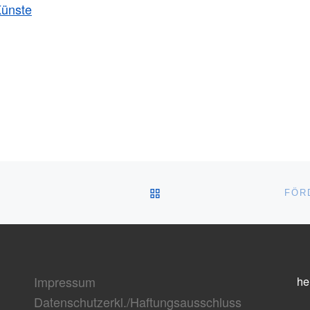
Künste
ZURÜCK ZUR BEITRAGSL
FÖR
Impressum
he
Datenschutzerkl./Haftungsausschluss