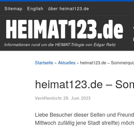
Sitemap
English
über heimat123.de
Zum Inhalt springen
Informationen rund um die HEIMAT-Trilogie von Edgar Reitz
Startseite
»
Aktuelles
»
heimat123.de – Sommerqui
heimat123.de – So
Veröffentlicht
29. Juni 2023
Liebe Besucher dieser Seiten und Freun
Mittwoch zufällig jene Stadt streifte) mö