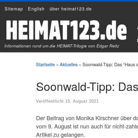
Sitemap
English
über heimat123.de
Zum Inhalt springen
Informationen rund um die HEIMAT-Trilogie von Edgar Reitz
Startseite
»
Aktuelles
»
Soonwald-Tipp: Das “Haus an
Soonwald-Tipp: Das 
Veröffentlicht
15. August 2021
Der Beitrag von Monika Kirschner über 
vom 9. August ist nun auch für nicht-zah
Artikel zu gelangen.