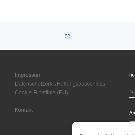
ZURÜCK ZUR BEITRAGSL
Impressum
he
Datenschutzerkl./Haftungsausschluss
Cookie-Richtlinie (EU)
S
Kontakt
Ar
Ar