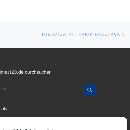
Nä
ISTE
INTERVIEW MIT KARIN RASENACK
imat123.de durchsuchen
UCHE
Suche …
chiv
chiv