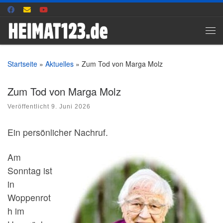
Zum Inhalt springen
Me
Startseite
»
Aktuelles
»
Zum Tod von Marga Molz
Zum Tod von Marga Molz
Veröffentlicht
9. Juni 2026
Ein persönlicher Nachruf.
Am
Sonntag ist
in
Woppenrot
h im