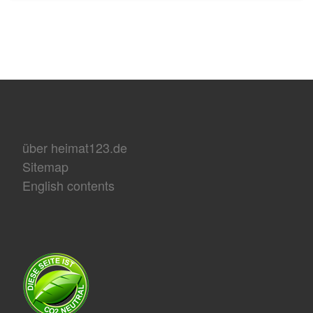
über heimat123.de
Sitemap
English contents