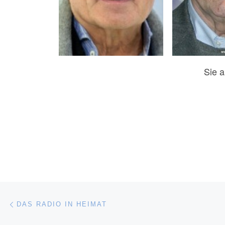
Sie a
Beitragsnavigation
Vorheriger Beitrag
DAS RADIO IN HEIMAT