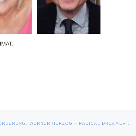
EIMAT.
Nä
ISTE
ÖRDERUNG: WERNER HERZOG – RADICAL DREAMER