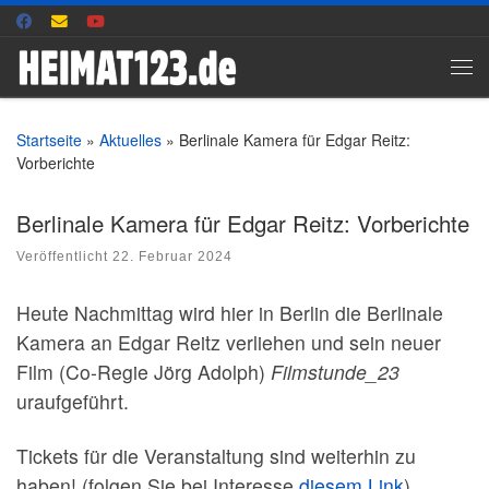
Zum Inhalt springen
Me
Startseite
»
Aktuelles
»
Berlinale Kamera für Edgar Reitz:
Vorberichte
Berlinale Kamera für Edgar Reitz: Vorberichte
Veröffentlicht
22. Februar 2024
Heute Nachmittag wird hier in Berlin die Berlinale
Kamera an Edgar Reitz verliehen und sein neuer
Film (Co-Regie Jörg Adolph)
Filmstunde_23
uraufgeführt.
Tickets für die Veranstaltung sind weiterhin zu
haben! (folgen Sie bei Interesse
diesem Link
)