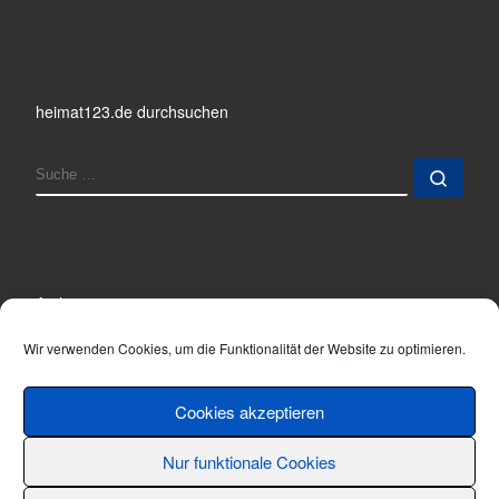
heimat123.de durchsuchen
SUCHE
Such
Archiv
Archiv
Wir verwenden Cookies, um die Funktionalität der Website zu optimieren.
Cookies akzeptieren
Nur funktionale Cookies
© 2001 - 2026
Thomas Hönemann
–
Alle Rechte vorbehalten