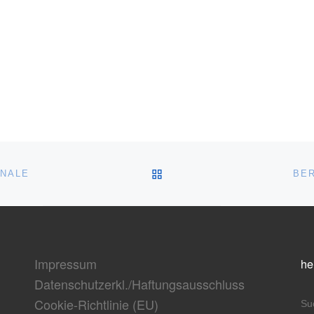
ZURÜCK ZUR BEITRAGSL
INALE
BER
Impressum
he
Datenschutzerkl./Haftungsausschluss
Cookie-Richtlinie (EU)
S