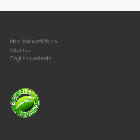
über heimat123.de
Sitemap
English contents