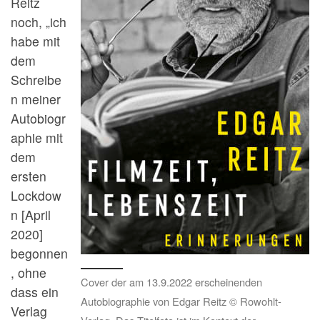
Reitz
noch, „ich
habe mit
dem
Schreibe
n meiner
Autobiogr
aphie mit
dem
ersten
Lockdow
n [April
2020]
begonnen
, ohne
Cover der am 13.9.2022 erscheinenden
dass ein
Autobiographie von Edgar Reitz © Rowohlt-
Verlag