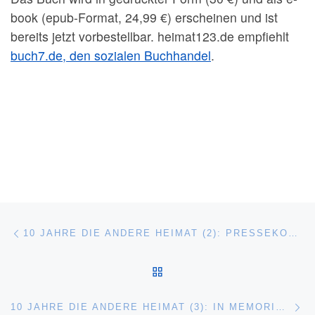
book (epub-Format, 24,99 €) erscheinen und ist
bereits jetzt vorbestellbar. heimat123.de empfiehlt
buch7.de, den sozialen Buchhandel
.
Beitragsnavigation
Vorheriger Beitrag
10 JAHRE DIE ANDERE HEIMAT (2): PRESSEKONFERENZ IN GEHLWEILER
ZURÜCK ZUR BEITRAGSL
Nä
10 JAHRE DIE ANDERE HEIMAT (3): IN MEMORIAM TONI GERG