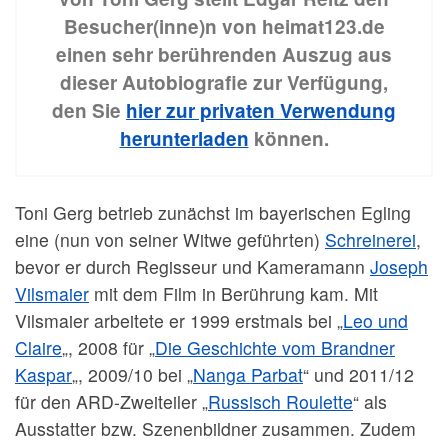
Besucher(inne)n von heimat123.de
einen sehr berührenden Auszug aus
dieser Autobiografie zur Verfügung,
den Sie
hier zur privaten Verwendung
herunterladen
können.
Toni Gerg betrieb zunächst im bayerischen Egling
eine (nun von seiner Witwe geführten)
Schreinerei
,
bevor er durch Regisseur und Kameramann
Joseph
Vilsmaier
mit dem Film in Berührung kam. Mit
Vilsmaier arbeitete er 1999 erstmals bei „
Leo und
Claire
„, 2008 für „
Die Geschichte vom Brandner
Kaspar
„, 2009/10 bei „
Nanga Parbat
“ und 2011/12
für den ARD-Zweiteiler „
Russisch Roulette
“ als
Ausstatter bzw. Szenenbildner zusammen. Zudem