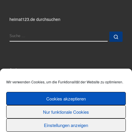
heimat123.de durchsuchen
SUCHE
Such
Archiv
Archiv
Wir verwenden Cookies, um die Funktionalität der Website zu optimieren.
Cookies akzeptieren
Nur funktionale Cookies
© 2001 - 2026
Thomas Hönemann
–
Alle Rechte vorbehalten
Einstellungen anzeigen