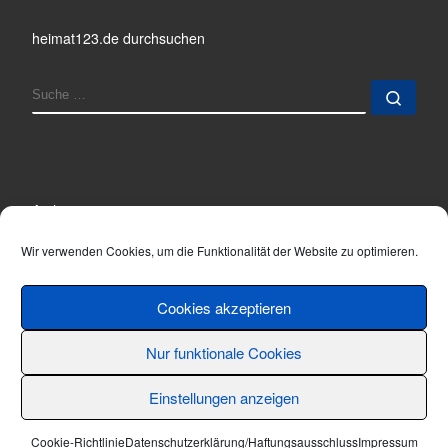
heimat123.de durchsuchen
SUCHE
Such
Archiv
Archiv
Wir verwenden Cookies, um die Funktionalität der Website zu optimieren.
Cookies akzeptieren
Nur funktionale Cookies
© 2001 - 2026
Thomas Hönemann
–
Alle Rechte vorbehalten
Einstellungen anzeigen
Cookie-Richtlinie
Datenschutzerklärung/Haftungsausschluss
Impressum