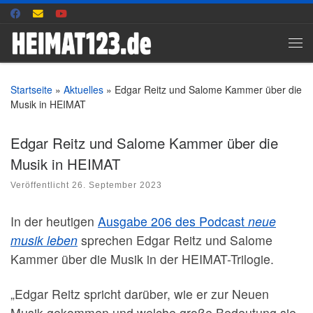
Zum Inhalt springen
Me
Startseite
»
Aktuelles
»
Edgar Reitz und Salome Kammer über die
Musik in HEIMAT
Edgar Reitz und Salome Kammer über die
Musik in HEIMAT
Veröffentlicht
26. September 2023
In der heutigen
Ausgabe 206 des Podcast
neue
musik leben
sprechen Edgar Reitz und Salome
Kammer über die Musik in der HEIMAT-Trilogie.
„Edgar Reitz spricht darüber, wie er zur Neuen
Musik gekommen und welche große Bedeutung sie