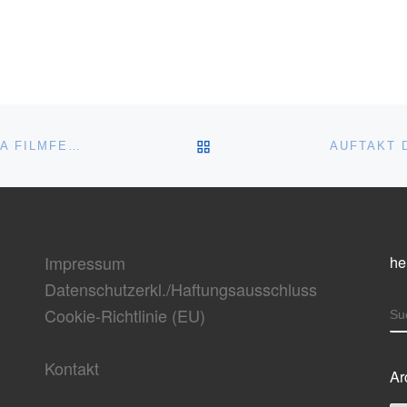
ZURÜCK ZUR BEITRAGSL
VORBERICHT ZUR ERÖFFNUNG DER HEIMAT EUROPA FILMFESTSPIELE
AUFTAKT 
Impressum
he
Datenschutzerkl./Haftungsausschluss
Cookie-Richtlinie (EU)
S
Kontakt
Ar