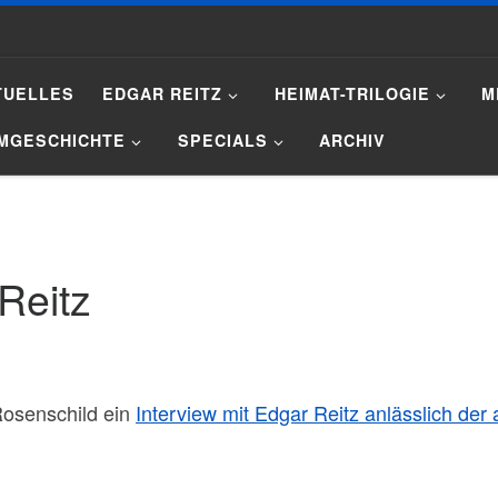
TUELLES
EDGAR REITZ
HEIMAT-TRILOGIE
M
LMGESCHICHTE
SPECIALS
ARCHIV
Reitz
 Rosenschild ein
Interview mit Edgar Reitz anlässlich d