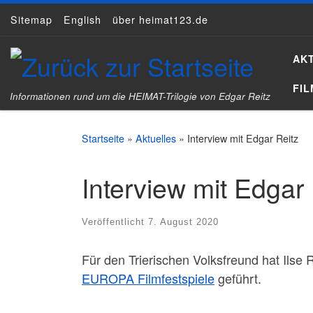
Sitemap
English
über heimat123.de
Zum Inhalt springen
AK
FI
Informationen rund um die HEIMAT-Trilogie von Edgar Reitz
Startseite
»
Aktuelles
»
Interview mit Edgar Reitz
Interview mit Edgar 
Veröffentlicht
7. August 2020
Für den Trierischen Volksfreund hat Ilse
EUROPA Filmfestspiele
geführt.