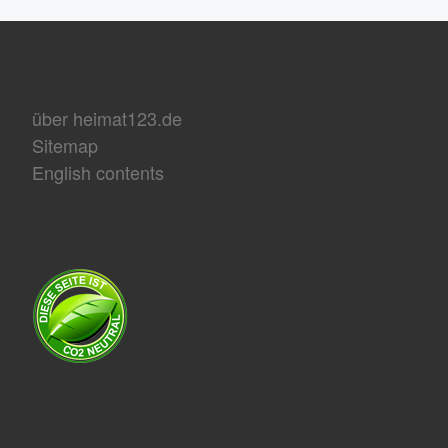
über heimat123.de
Sitemap
English contents