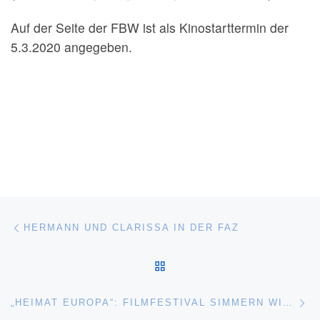
Auf der Seite der FBW ist als Kinostarttermin der
5.3.2020 angegeben.
Beitragsnavigation
Vorheriger Beitrag
HERMANN UND CLARISSA IN DER FAZ
ZURÜCK ZUR BEITRAGSL
Nä
„HEIMAT EUROPA“: FILMFESTIVAL SIMMERN WIRD FORTGESETZT