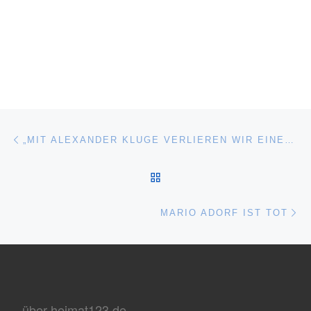
Beitragsnavigation
Vorheriger Beitrag
„MIT ALEXANDER KLUGE VERLIEREN WIR EINEN LEUCHTENDEN STERN.“
ZURÜCK ZUR BEITRAGSL
Nä
MARIO ADORF IST TOT
über heimat123.de