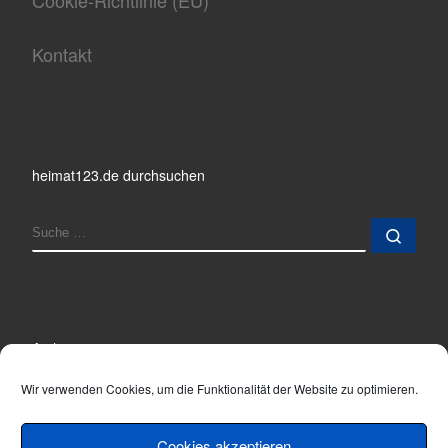
Kontakt
heimat123.de durchsuchen
SUCHE
Such
Archiv
Archiv
Wir verwenden Cookies, um die Funktionalität der Website zu optimieren.
Cookies akzeptieren