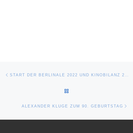
Beitragsnavigation
Vorheriger Beitrag
START DER BERLINALE 2022 UND KINOBILANZ 2021
ZURÜCK ZUR BEITRAGSL
Nä
ALEXANDER KLUGE ZUM 90. GEBURTSTAG