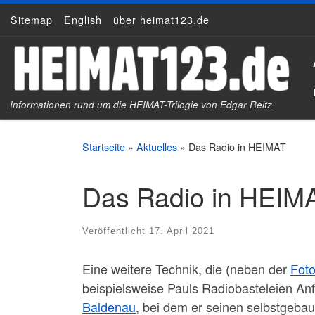
Sitemap
English
über heimat123.de
Zum Inhalt springen
Informationen rund um die HEIMAT-Trilogie von Edgar Reitz
Startseite
»
Aktuelles
»
Das Radio in HEIMAT
Das Radio in HEIM
Veröffentlicht
17. April 2021
Eine weitere Technik, die (neben der
Foto
beispielsweise Pauls Radiobasteleien An
Baldenau
, bei dem er seinen selbstgebau