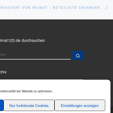
Nä
ISTE
40 JAHRE DREHSTART VON HEIMAT – BETEILIGTE ERINNERN SICH
imat123.de durchsuchen
UCHE
Suche …
chiv
chiv
ktionalität der Website zu optimieren.
Nur funktionale Cookies
Einstellungen anzeigen